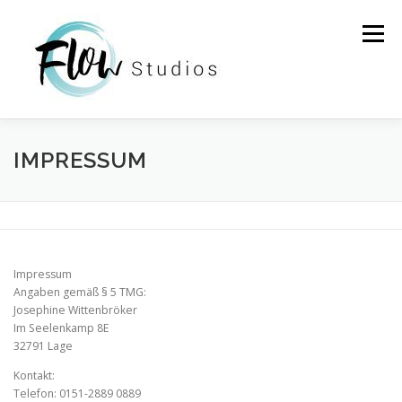
Zum
Inhalt
Menü
springen
HOME
STUNDENPLAN
PREISE
ÜBER UNS
IMPRESSUM
DOZENT*INNEN
INFOS
KONTAKT
Impressum
Angaben gemäß § 5 TMG:
Josephine Wittenbröker
Im Seelenkamp 8E
32791 Lage
Kontakt:
Telefon: 0151-2889 0889