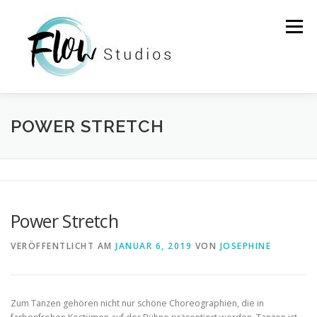
Zum
Inhalt
Menü
springen
HOME
STUNDENPLAN
PREISE
ÜBER UNS
POWER STRETCH
DOZENT*INNEN
INFOS
KONTAKT
Power Stretch
VERÖFFENTLICHT AM
JANUAR 6, 2019
VON
JOSEPHINE
Zum Tanzen gehören nicht nur schöne Choreographien, die in