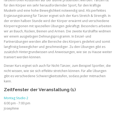
farbenfrohen Kostümen auf der Bühne präsentiert werden. Tanzen ist
für den Körper ein sehr herausfordernder Sport, für den kräftige
Muskeln und eine hohe Beweglichkeit notwendig sind. Als perfektes
Ergänzungstraining für Tänzer eignet sich der Kurs Stretch & Strength. In
der ersten halben Stunde wird der Körper erwärmt und verschiedene
Körperregionen mit speziellen Übungen gekräftigt. Besonders arbeiten
wir an Bauch, Rücken, Beinen und Armen. Die zweite Kurshälfte widmen
wir einem ausgiebigen Dehnungsprogramm. In Einzel- und
Partnerübungen werden alle Bereiche des Körpers gedehnt und somit
langfristig beweglicher und geschmeidiger. Zu den Übungen gibt es
zusätzlich Hintergrundwissen und Anweisungen, wie sie zu Hause weiter
trainiert werden können.
Dieser Kurs eignet sich auch für Nicht-Tänzer, zum Beispiel Sportler, die
nicht wissen, wie sie sich effektiv stretchen können. Für alle Übungen
gibt es verschiedene Schwierigkeitsstufen, sodass jeder mitmachen
kann.
Zeitfenster der Veranstaltung (1)
Montag Studio 2
6:00 pm
-
7:00 pm
Josephine